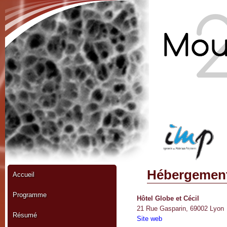
Hébergemen
Accueil
Programme
Hôtel Globe et Cécil
21 Rue Gasparin, 69002 Lyon
Résumé
Site web