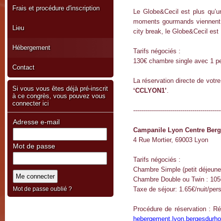
Frais et procédure d'inscription
Le Globe&Cecil est plus qu’un 
moments gourmands viennent co
Lieu
city break, le Globe&Cecil est
Hébergement
Tarifs négociés :
130€ chambre single avec 1 pet
Contact
La réservation directe de votr
Si vous vous êtes déjà pré-inscrit
‘CCLYON1’
.
à ce congrès, vous pouvez vous
connecter ici
--------------------------------------------
Adresse e-mail
Campanile Lyon Centre Berg
4 Rue Mortier, 69003 Lyon
Mot de passe
Tarifs négociés :
Chambre Simple (petit déjeuner
Chambre Double ou Twin : 105
Mot de passe oublié ?
Taxe de séjour: 1.65€/nuit/per
Procédure de réservation : Ré
hebergement.lyon.bergesdurh