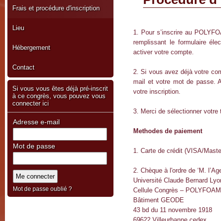
Frais et procédure d'inscription
Lieu
1. Pour s’inscrire au POLYFO
remplissant le formulaire éle
Hébergement
activer votre compte.
Contact
2. Si vous avez déjà votre co
mail et votre mot de passe. A
Si vous vous êtes déjà pré-inscrit
votre inscription.
à ce congrès, vous pouvez vous
connecter ici
3. Merci de sélectionner votre
Adresse e-mail
Methodes de paiement
Mot de passe
1. Carte de crédit (VISA/Maste
2. Chèque à l'ordre de ‘M. l’A
Université Claude Bernard Lyo
Mot de passe oublié ?
Cellule Congrès – POLYFOAM
Bâtiment GEODE
43 bd du 11 novembre 1918
69622 Villeurbanne cedex